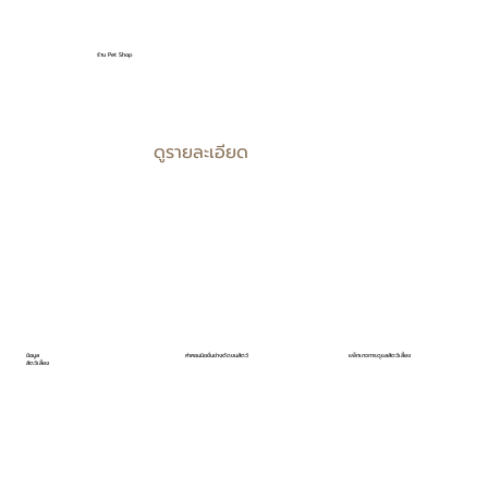
ร้าน Pet Shop
ดูรายละเอียด
ข้อมูล
ค่าคอมมิชชั่นช่างตัดขนสัตว์
แพ็กเกจการดูแลสัตว์เลี้ยง
สัตว์เลี้ยง