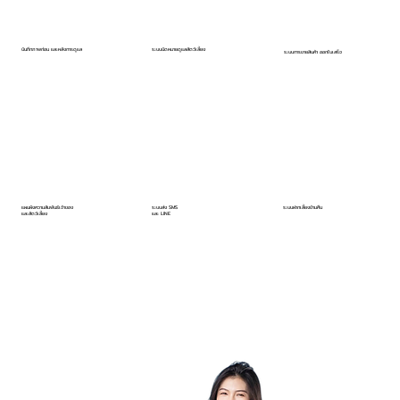
บันทึกภาพก่อน และหลังการดูแล
ระบบนัดหมายดูแลสัตว์เลี้ยง
ระบบการขายสินค้า ออกใบเสร็จ
ระบบส่ง SMS
แผนผังความสัมพันธ์เจ้าของ
ระบบฝากเลี้ยงข้ามคืน
และ LINE
และสัตว์เลี้ยง