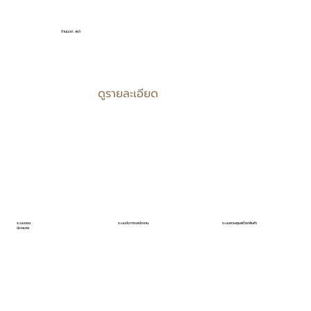
ร้านนวด สปา
ดูรายละเอียด
ระบบจอง
ระบบจัดการพนักงาน
ระบบควบคุมสต๊อกสินค้า
นัดหมาย