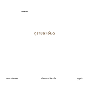
ร้านเสริมสวย
ดูรายละเอียด
ระบบจัดการข้อมูลลูกค้า
แพ็กเกจบริการทำสีผม ทำเล็บ
ระบบลูกค้า
ประจำ