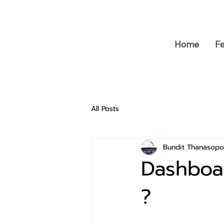
Home
F
All Posts
Bundit Thanasop
Dashboar
?