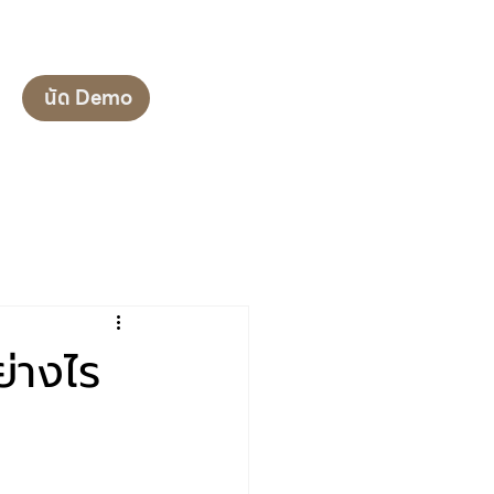
นัด Demo
่างไร